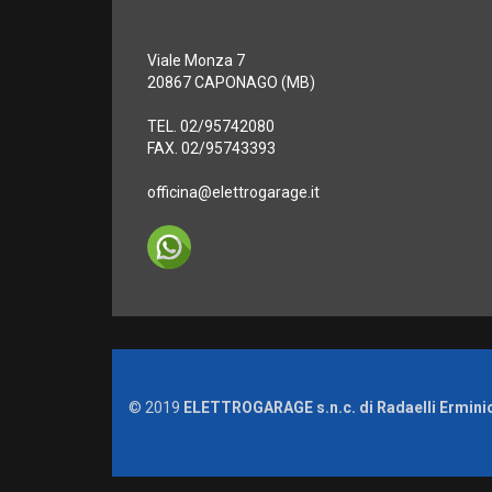
Viale Monza 7
20867 CAPONAGO (MB)
TEL. 02/95742080
FAX. 02/95743393
officina@elettrogarage.it
© 2019
ELETTROGARAGE s.n.c. di Radaelli Erminio