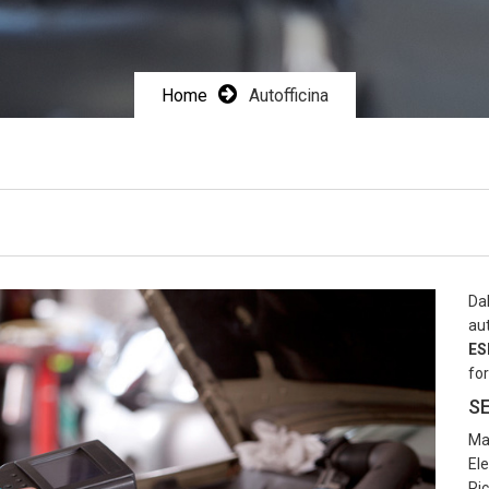
Home
Autofficina
Da
aut
ES
for
SE
Ma
Ele
Ric