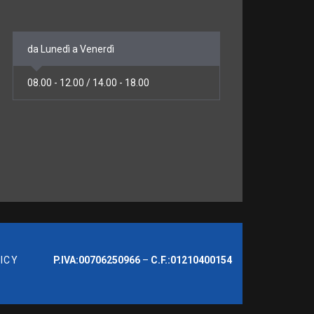
da Lunedì a Venerdì
08.00 - 12.00 / 14.00 - 18.00
ICY
P.IVA:00706250966
–
C.F.:01210400154