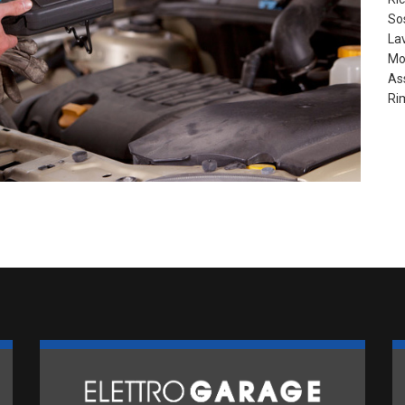
Sos
La
Mo
As
Ri